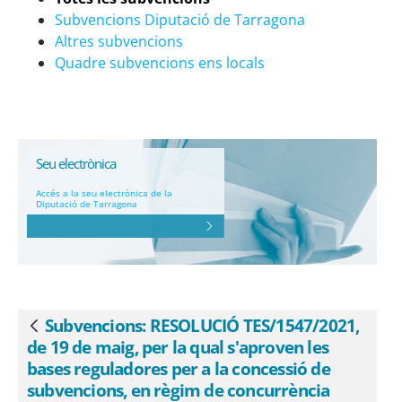
règim de concurrència pública
Subvencions Diputació de Tarragona
competitiva, per a la promoció
Altres subvencions
d&#39;habitatges i allotjaments amb
Quadre subvencions ens locals
protecció oficial en règim de lloguer o
cessió d&#39;ús - eSAM
Seu electrònica
Accés a la seu electrònica de la
Diputació de Tarragona
Subvencions: RESOLUCIÓ TES/1547/2021,
Vés enrere
de 19 de maig, per la qual s'aproven les
bases reguladores per a la concessió de
subvencions, en règim de concurrència