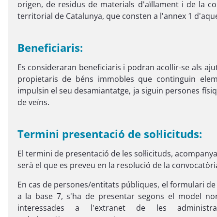
origen, de residus de materials d'aïllament i de la c
territorial de Catalunya, que consten a l'annex 1 d'aqu
Beneficiaris:
Es consideraran beneficiaris i podran acollir-se als ajut
propietaris de béns immobles que continguin elem
impulsin el seu desamiantatge, ja siguin persones físi
de veïns.
Termini presentació de sol·licituds:
El termini de presentació de les sol·licituds, acompany
serà el que es preveu en la resolució de la convocatòri
En cas de persones/entitats públiques, el formulari de
a la base 7, s'ha de presentar segons el model nor
interessades a l'extranet de les administr