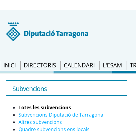
INICI
DIRECTORIS
CALENDARI
L'ESAM
T
Subvencions: RESOLUCIÓ TES/1068/2020, d
la convocatòria oberta d&#39;ajuts destin
Subvencions
construcció que continguin amiant, ubica
Totes les subvencions
Subvencions Diputació de Tarragona
Altres subvencions
Quadre subvencions ens locals