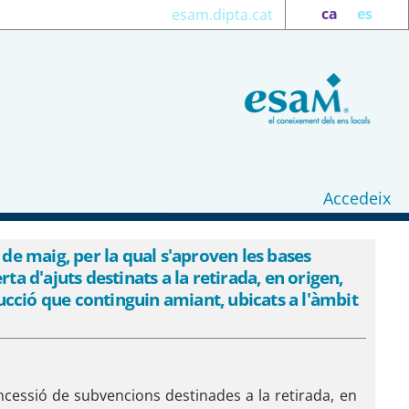
ca
es
esam.dipta.cat
Accedeix
 les bases reguladores que han de regir
de materials d&#39;aïllament i de la
e maig, per la qual s'aproven les bases
a d'ajuts destinats a la retirada, en origen,
a - eSAM
rucció que continguin amiant, ubicats a l'àmbit
ncessió de subvencions destinades a la retirada, en