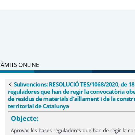
RÀMITS ONLINE
e 18 de maig, per la qual s&#39;aproven
ats a la retirada, en origen, de residus 
Subvencions: RESOLUCIÓ TES/1068/2020, de 18 d
Vés enrere
reguladores que han de regir la convocatòria obert
ts a l&#39;àmbit territorial de Cataluny
de residus de materials d'aïllament i de la const
territorial de Catalunya
Objecte:
Aprovar les bases reguladores que han de regir la co