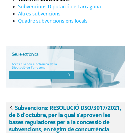
subvencions, en règim de concurrència
Subvencions Diputació de Tarragona
pública no competitiva, per a entitats
Altres subvencions
que han adquirit habitatges amb un
Quadre subvencions ens locals
préstec bonificat mitjançant els drets de
tanteig i retracte o la compra directa
per destinar-los a lloguer social. - eSAM
Seu electrònica
Accés a la seu electrònica de la
Diputació de Tarragona
Subvencions: RESOLUCIÓ DSO/3017/2021,
Vés enrere
de 6 d'octubre, per la qual s'aproven les
bases reguladores per a la concessió de
subvencions, en règim de concurrència