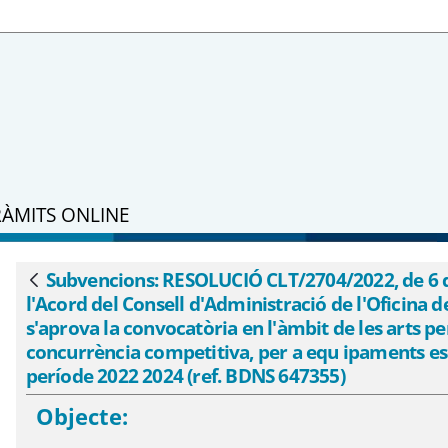
RÀMITS ONLINE
e 6 de setembre, per la qual es dona pub
Suport a la Iniciativa Cultural pel qua l
Subvencions: RESOLUCIÓ CLT/2704/2022, de 6 de
Vés enrere
l'Acord del Consell d'Administració de l'Oficina de
sió de subvencions en règim de concurrèn
s'aprova la convocatòria en l'àmbit de les arts p
ls per al període 2022 2024 (ref. BDNS 64
concurrència competitiva, per a equ ipaments esc
període 2022 2024 (ref. BDNS 647355)
Objecte: