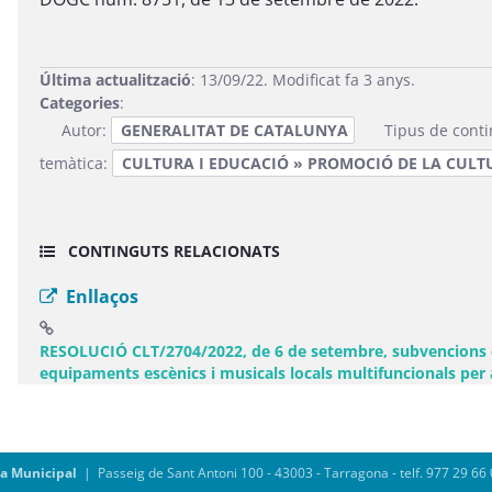
Última actualització
: 13/09/22. Modificat fa 3 anys.
Categories
:
Autor:
GENERALITAT DE CATALUNYA
Tipus de cont
temàtica:
CULTURA I EDUCACIÓ » PROMOCIÓ DE LA CULT
CONTINGUTS RELACIONATS
Enllaços
RESOLUCIÓ CLT/2704/2022, de 6 de setembre, subvencions e
equipaments escènics i musicals locals multifuncionals per 
ia Municipal
| Passeig de Sant Antoni 100 - 43003 - Tarragona - telf. 977 29 66 