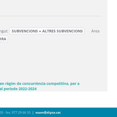
ingut:
SUBVENCIONS » ALTRES SUBVENCIONS
Àrea
URA
n règim de concurrència competitiva, per a
(Obre una finestra nova)
al període 2022-2024
00 - fax. 977 29 66 33
|
esam@dipta.cat