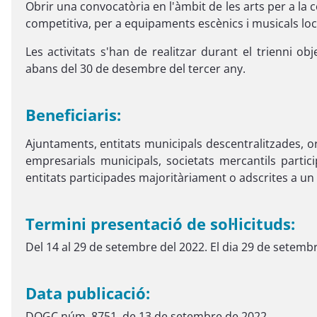
Obrir una convocatòria en l'àmbit de les arts per a l
competitiva, per a equipaments escènics i musicals loc
Les activitats s'han de realitzar durant el trienni ob
abans del 30 de desembre del tercer any.
Beneficiaris:
Ajuntaments, entitats municipals descentralitzades, 
empresarials municipals, societats mercantils partic
entitats participades majoritàriament o adscrites a un
Termini presentació de sol·licituds:
Del 14 al 29 de setembre del 2022. El dia 29 de setembre
Data publicació:
DOGC núm. 8751, de 13 de setembre de 2022.