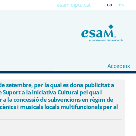
ca
es
esam.dipta.cat
Accedeix
licitat a l&#39;Acord del Consell
 s&#39;aprova la convocatòria en
 setembre, per la qual es dona publicitat a
 Suport a la Iniciativa Cultural pel qua l
cia competitiva, per a equ ipaments
er a la concessió de subvencions en règim de
7355) - eSAM
ènics i musicals locals multifuncionals per al