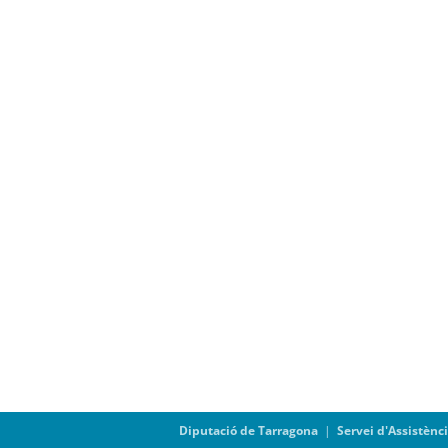
Diputació de Tarragona
|
Servei d'Assistènc