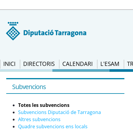
INICI
DIRECTORIS
CALENDARI
L'ESAM
T
Subvencions: RESOLUCIÓ CLT/2704/2022, d
d&#39;Administració de l&#39;Oficina de 
Subvencions
l&#39;àmbit de les arts per a la conces
escènics i musicals locals multifunciona
Totes les subvencions
Subvencions Diputació de Tarragona
Altres subvencions
Quadre subvencions ens locals