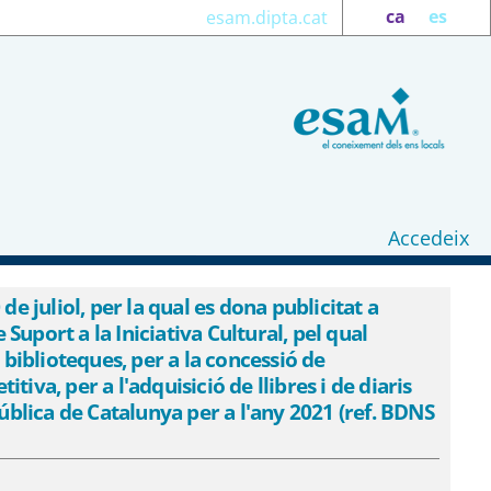
ca
es
esam.dipta.cat
Accedeix
itat a l&#39;Acord del Consell
l s&#39;aprova la segona convocatòria en
 juliol, per la qual es dona publicitat a
 Suport a la Iniciativa Cultural, pel qual
concurrència no competitiva, per a
 biblioteques, per a la concessió de
tura Pública de Catalunya per a
va, per a l'adquisició de llibres i de diaris
ública de Catalunya per a l'any 2021 (ref. BDNS