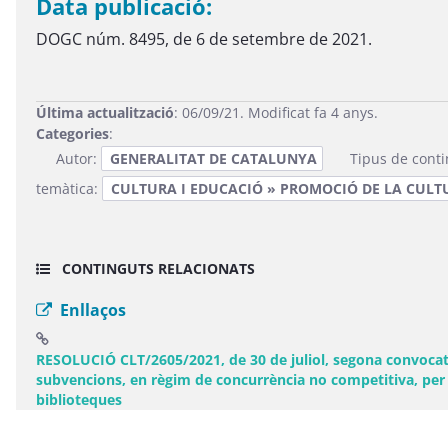
Data publicació:
DOGC núm. 8495, de 6 de setembre de 2021.
Última actualització
: 06/09/21. Modificat fa 4 anys.
Categories
:
Autor:
GENERALITAT DE CATALUNYA
Tipus de cont
temàtica:
CULTURA I EDUCACIÓ » PROMOCIÓ DE LA CULT
CONTINGUTS RELACIONATS
Enllaços
RESOLUCIÓ CLT/2605/2021, de 30 de juliol, segona convocatòr
subvencions, en règim de concurrència no competitiva, per a l
(Obre una finestra nova)
biblioteques