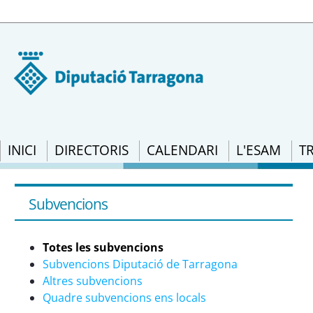
INICI
DIRECTORIS
CALENDARI
L'ESAM
T
Subvencions: RESOLUCIÓ CLT/2605/2021, de
d&#39;Administració de l&#39;Oficina de 
Subvencions
l&#39;àmbit de les biblioteques, per a l
l&#39;adquisició de llibres i de diaris d
Totes les subvencions
l&#39;any 2021 (ref. BDNS 578454) - eSA
Subvencions Diputació de Tarragona
Altres subvencions
Quadre subvencions ens locals