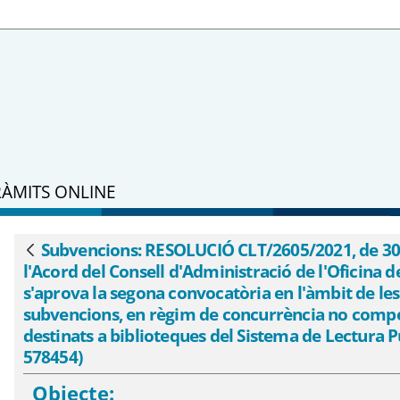
RÀMITS ONLINE
 30 de juliol, per la qual es dona public
Suport a la Iniciativa Cultural, pel qua
Subvencions: RESOLUCIÓ CLT/2605/2021, de 30 de
Vés enrere
l'Acord del Consell d'Administració de l'Oficina de
a concessió de subvencions, en règim de 
s'aprova la segona convocatòria en l'àmbit de les
estinats a biblioteques del Sistema de Lec
subvencions, en règim de concurrència no competiti
M
destinats a biblioteques del Sistema de Lectura P
578454)
Objecte: