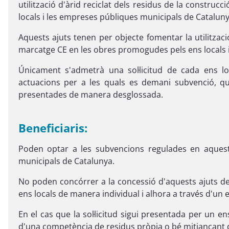
utilització d'àrid reciclat dels residus de la const
locals i les empreses públiques municipals de Cataluny
Aquests ajuts tenen per objecte fomentar la utilitzaci
marcatge CE en les obres promogudes pels ens locals 
Únicament s'admetrà una sol·licitud de cada ens l
actuacions per a les quals es demani subvenció, qu
presentades de manera desglossada.
Beneficiaris:
Poden optar a les subvencions regulades en aquest
municipals de Catalunya.
No poden concórrer a la concessió d'aquests ajuts de
ens locals de manera individual i alhora a través d'un
En el cas que la sol·licitud sigui presentada per un e
d'una competència de residus pròpia o bé mitjançant 