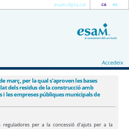
ca
es
esam.dipta.cat
Accedeix
les bases reguladores d&#39;ajuts per a
en obres promogudes pels ens locals i les
 març, per la qual s'aproven les bases
iclat dels residus de la construcció amb
 i les empreses públiques municipals de
 reguladores per a la concessió d'ajuts per a la