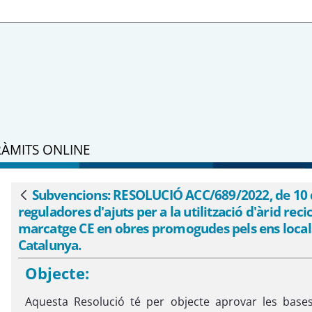
RÀMITS ONLINE
 10 de març, per la qual s&#39;aproven 
esidus de la construcció amb marcatge CE 
Subvencions: RESOLUCIÓ ACC/689/2022, de 10 de
Vés enrere
reguladores d'ajuts per a la utilització d'àrid rec
unya. - eSAM
marcatge CE en obres promogudes pels ens locals
Catalunya.
Objecte:
Aquesta Resolució té per objecte aprovar les bases