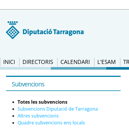
INICI
DIRECTORIS
CALENDARI
L'ESAM
T
Subvencions: RESOLUCIÓ ACC/689/2022, de
la utilització d&#39;àrid reciclat dels r
Subvencions
empreses públiques municipals de Catal
Totes les subvencions
Subvencions Diputació de Tarragona
Altres subvencions
Quadre subvencions ens locals