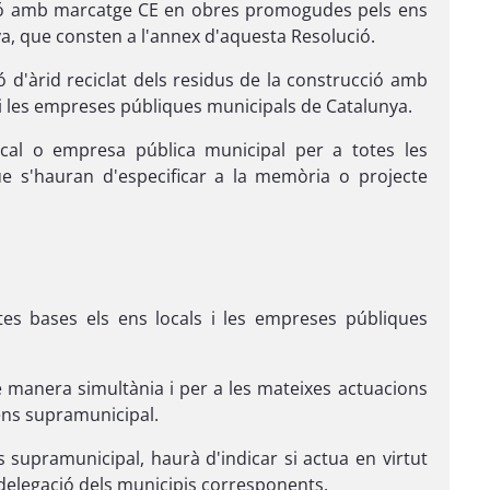
rucció amb marcatge CE en obres promogudes pels ens
a, que consten a l'annex d'aquesta Resolució.
ó d'àrid reciclat dels residus de la construcció amb
i les empreses públiques municipals de Catalunya.
ocal o empresa pública municipal per a totes les
e s'hauran d'especificar a la memòria o projecte
es bases els ens locals i les empreses públiques
 manera simultània i per a les mateixes actuacions
 ens supramunicipal.
ns supramunicipal, haurà d'indicar si actua en virtut
delegació dels municipis corresponents.