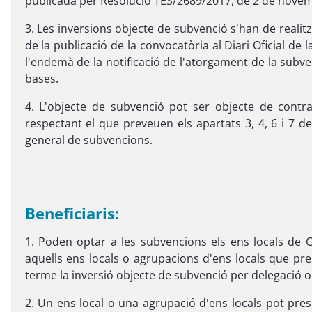
publicada per Resolució TES/2689/2017, de 2 de nove
3. Les inversions objecte de subvenció s'han de realit
de la publicació de la convocatòria al Diari Oficial d
l'endemà de la notificació de l'atorgament de la sub
bases.
4. L'objecte de subvenció pot ser objecte de contra
respectant el que preveuen els apartats 3, 4, 6 i 7 de
general de subvencions.
Beneficiaris:
1. Poden optar a les subvencions els ens locals de C
aquells ens locals o agrupacions d'ens locals que pr
terme la inversió objecte de subvenció per delegació o
2. Un ens local o una agrupació d'ens locals pot pres