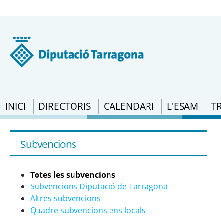
INICI
DIRECTORIS
CALENDARI
L'ESAM
T
Subvencions: RESOLUCIÓ ACC/605/2022, de
d&#39;Administració de l&#39;Agència Ca
Subvencions
subvencions adreçades als ens locals per 
directors del servei municipal d&#39;aba
Totes les subvencions
l&#39;aprovació de les corresponents co
Subvencions Diputació de Tarragona
Altres subvencions
Quadre subvencions ens locals