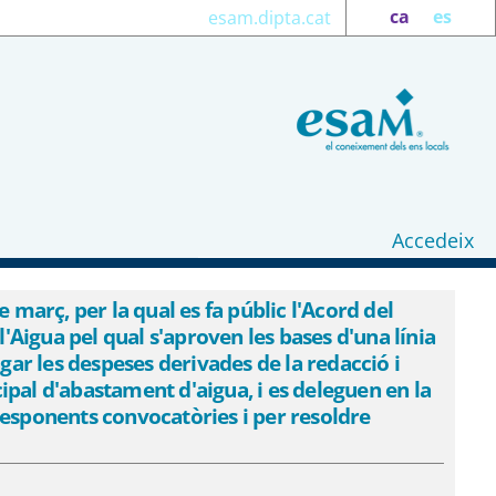
ca
es
esam.dipta.cat
Accedeix
39;Acord del Consell
roven les bases d&#39;una línia de
arç, per la qual es fa públic l'Acord del
'Aigua pel qual s'aproven les bases d'una línia
acció i l&#39;actualització de plans
gar les despeses derivades de la redacció i
Direcció les facultats per a
cipal d'abastament d'aigua, i es deleguen en la
ent de les subvencions. - eSAM
rresponents convocatòries i per resoldre