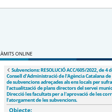
RÀMITS ONLINE
 4 de març, per la qual es fa públic l&#
talana de l&#39;Aigua pel qual s&#39;ap
Subvencions: RESOLUCIÓ ACC/605/2022, de 4 de m
Vés enrere
Consell d'Administració de l'Agència Catalana de l
sufragar les despeses derivades de la red
de subvencions adreçades als ens locals per sufra
stament d&#39;aigua, i es deleguen en la 
l'actualització de plans directors del servei muni
nvocatòries i per resoldre l&#39;atorgam
Direcció les facultats per a l'aprovació de les co
l'atorgament de les subvencions.
Objecte: