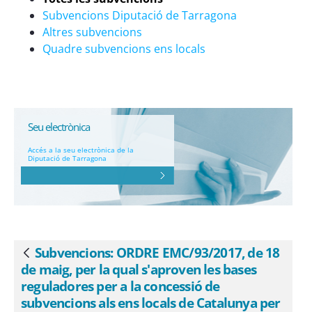
per al desenvolupament de plans de
Subvencions Diputació de Tarragona
foment territorial del turisme - eSAM
Altres subvencions
Quadre subvencions ens locals
Seu electrònica
Accés a la seu electrònica de la
Diputació de Tarragona
Subvencions: ORDRE EMC/93/2017, de 18
Vés enrere
de maig, per la qual s'aproven les bases
reguladores per a la concessió de
subvencions als ens locals de Catalunya per