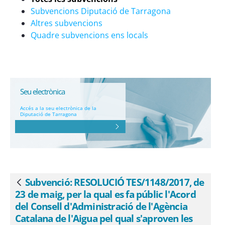
Catalana de l&#39;Aigua pel qual
Subvencions Diputació de Tarragona
s&#39;aproven les bases d&#39;una línia
Altres subvencions
de subvencions adreçades als ens locals
Quadre subvencions ens locals
per a la realització d&#39;inversions per
a l&#39;execució d&#39;actuacions de
protecció davant avingudes que
beneficiïn una zona urbana, i la
delegació en la Direcció de les facultats
Seu electrònica
per a l&#39;aprovació de la
Accés a la seu electrònica de la
Diputació de Tarragona
corresponent convocatòria i per
resoldre l&#39;atorgament de les
subvencions - eSAM
Subvenció: RESOLUCIÓ TES/1148/2017, de
Vés enrere
23 de maig, per la qual es fa públic l'Acord
del Consell d'Administració de l'Agència
Catalana de l'Aigua pel qual s'aproven les