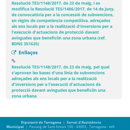
Resolució TES/1148/2017, de 23 de maig, i es
modifica la Resolució TES/1486/2017, de 14 de juny,
de convocatòria per a la concessió de subvencions,
en règim de competència competitiva, adreçades
als ens locals per a la realització d'inversions per a
l'execució d'actuacions de protecció davant
avingudes que beneficiïn una zona urbana (ref.
BDNS 351625)
Enllaços
Resolució TES/1148/2017, de 23 de maig, pel qual
s'aproven les bases d'una línia de subvencions
adreçades als ens locals per a la realització
d'inversions per a l'execució d'actuacions de
protecció davant avingudes que beneficiïn una
(Obre una finestra nova)
zona urbana
Diputació de Tarragona
|
Servei d'Assistència
Municipal
| Passeig de Sant Antoni 100 - 43003 - Tarragona - telf.