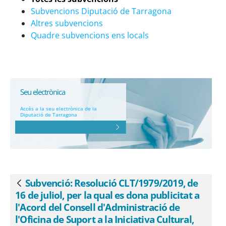
de Suport a la Iniciativa Cultural, pel
Subvencions Diputació de Tarragona
qual s&#39;aprova la convocatòria en
Altres subvencions
l&#39;àmbit del patrimoni cultural per a
Quadre subvencions ens locals
la concessió de subvencions, en règim
de concurrència competitiva, per a
l&#39;execució d&#39;obres de
restauració i conservació
d&#39;immobles de notable valor
Seu electrònica
cultural per al trienni 2019-2021 (ref.
Accés a la seu electrònica de la
Diputació de Tarragona
BDNS 466809) - eSAM
Subvenció: Resolució CLT/1979/2019, de
Vés enrere
16 de juliol, per la qual es dona publicitat a
l'Acord del Consell d'Administració de
l'Oficina de Suport a la Iniciativa Cultural,