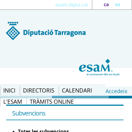
ca
es
esam.dipta.cat
INICI
DIRECTORIS
CALENDARI
Accedeix
L'ESAM
TRÀMITS ONLINE
Subvenció: Guia d&#39;Ajuts de la Unió
Europea - DIBA - eSAM
Subvencions
Totes les subvencions