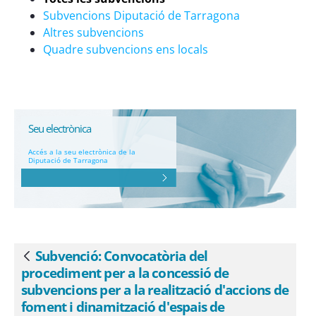
d&#39;espais de coworking, 2017 (BDNS:
Subvencions Diputació de Tarragona
356585-18628) - eSAM
Altres subvencions
Quadre subvencions ens locals
Seu electrònica
Accés a la seu electrònica de la
Diputació de Tarragona
Subvenció: Convocatòria del
Vés enrere
procediment per a la concessió de
subvencions per a la realització d'accions de
foment i dinamització d'espais de