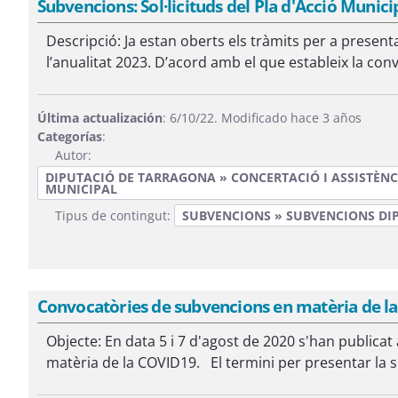
Subvencions: Sol·licituds del Pla d'Acció Munic
Descripció: Ja estan oberts els tràmits per a presenta
l’anualitat 2023. D’acord amb el que estableix la conv
Última actualización
: 6/10/22. Modificado hace 3 años
Categorías
:
Autor:
DIPUTACIÓ DE TARRAGONA » CONCERTACIÓ I ASSISTÈNC
MUNICIPAL
Tipus de contingut:
SUBVENCIONS » SUBVENCIONS DI
Convocatòries de subvencions en matèria de l
Objecte: En data 5 i 7 d'agost de 2020 s'han publica
matèria de la COVID19. El termini per presentar la so