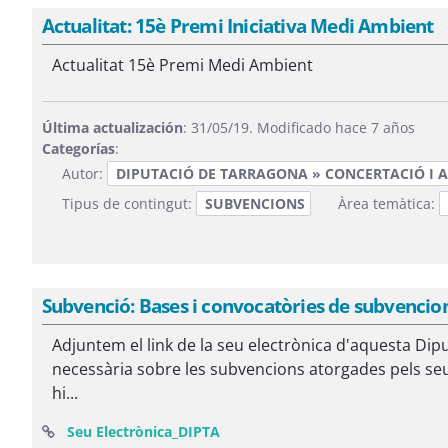
Actualitat: 15è Premi Iniciativa Medi Ambient
Actualitat 15è Premi Medi Ambient
Última actualización
: 31/05/19. Modificado hace 7 años
Categorías
:
Autor:
DIPUTACIÓ DE TARRAGONA » CONCERTACIÓ I A
Tipus de contingut:
SUBVENCIONS
Àrea temàtica:
Subvenció: Bases i convocatòries de subvencions
Adjuntem el link de la seu electrònica d'aquesta Dip
necessària sobre les subvencions atorgades pels se
hi...
(Abre una nueva ventana)
Seu Electrònica_DIPTA