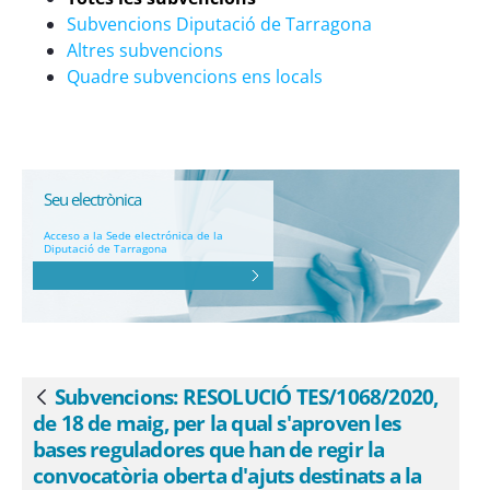
d&#39;ajuts destinats a la retirada, en
Subvencions Diputació de Tarragona
origen, de residus de materials
Altres subvencions
d&#39;aïllament i de la construcció que
Quadre subvencions ens locals
continguin amiant, ubicats a
l&#39;àmbit territorial de Catalunya -
eSAM
Seu electrònica
Acceso a la Sede electrónica de la
Diputació de Tarragona
Subvencions: RESOLUCIÓ TES/1068/2020,
Atrás
de 18 de maig, per la qual s'aproven les
bases reguladores que han de regir la
convocatòria oberta d'ajuts destinats a la