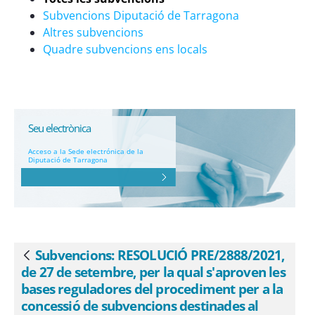
concessió de subvencions destinades al
Subvencions Diputació de Tarragona
finançament de plans de formació per a
Altres subvencions
l&#39;ocupació dels empleats i
Quadre subvencions ens locals
empleades públics de les
administracions locals - eSAM
Seu electrònica
Acceso a la Sede electrónica de la
Diputació de Tarragona
Subvencions: RESOLUCIÓ PRE/2888/2021,
Atrás
de 27 de setembre, per la qual s'aproven les
bases reguladores del procediment per a la
concessió de subvencions destinades al